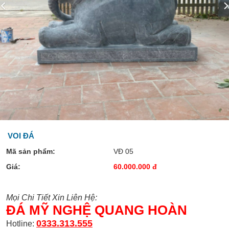
VOI ĐÁ
Mã sản phẩm:
VĐ 05
Giá:
60.000.000 đ
Mọi Chi Tiết Xin Liên Hệ:
ĐÁ MỸ NGHỆ QUANG HOÀN
0333.313.555
Hotline: