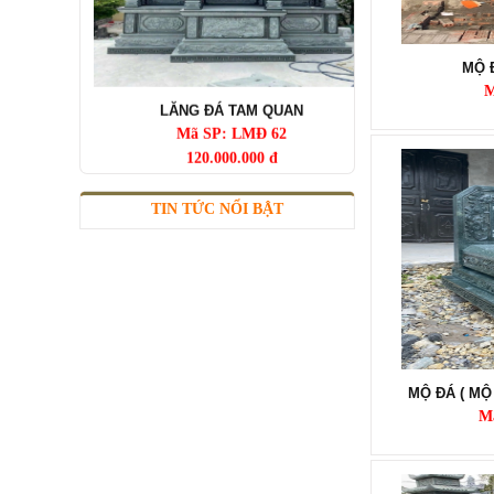
LĂNG ĐÁ TAM QUAN
MỘ 
Mã SP: LMĐ 62
M
120.000.000 đ
TIN TỨC NỔI BẬT
LĂNG THỜ ĐÁ
MỘ ĐÁ ( MỘ
Mã SP: LMĐ 61
M
90.000.000 đ