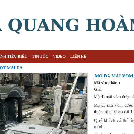
NH TIÊU BIỂU
TIN TỨC
VIDEO
LIÊN HỆ
ỘT MÁI ĐÁ
MỘ ĐÁ MÁI VÒM
Mã sản phẩm:
Giá:
Mộ đá mái vòm được t
Mộ đá mái vòm được g
thước rộng 81cm dài 
Quý khách có thể tù
mình