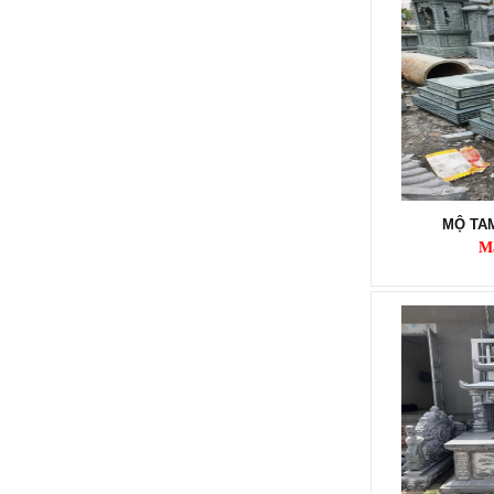
LĂNG MỘ ĐÁ XANH RÊU
MỘ TA
Mã SP: LMĐ 60
M
90.000.000 đ