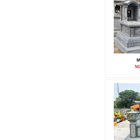
MỘ ĐÁ TRẮNG MÁI VÒM
Mã SP: MMMĐ 08
M
18.000.000 đ
Mã