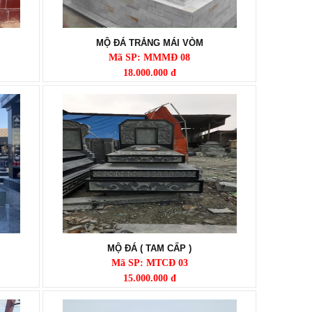
MỘ ĐÁ TRẮNG MÁI VÒM
Mã SP: MMMĐ 08
18.000.000 đ
MỘ ĐÁ ( TAM CẤP )
Mã SP: MTCĐ 03
15.000.000 đ