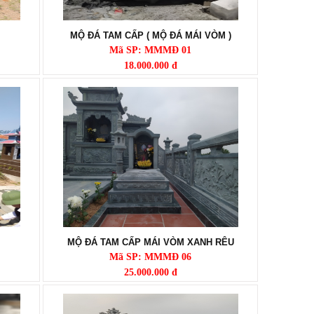
MỘ ĐÁ TAM CẤP ( MỘ ĐÁ MÁI VÒM )
Mã SP: MMMĐ 01
18.000.000 đ
MỘ ĐÁ TAM CẤP MÁI VÒM XANH RÊU
Mã SP: MMMĐ 06
25.000.000 đ