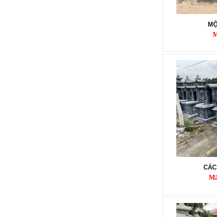
LĂNG ĐÁ ( LĂNG THỜ ĐÁ )
MỘ
Mã SP: LMĐ 047
M
60.000.000 đ
MỘ ĐÁ MÁI VÒM
Mã SP: MMMĐ 09
CÁC
Mã
18.000.000 đ