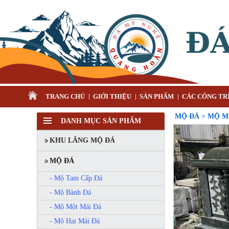
TRANG CHỦ
GIỚI THIỆU
SẢN PHẨM
CÁC CÔNG TRÌ
MỘ ĐÁ > MỘ M
DANH MỤC SẢN PHẨM
KHU LĂNG MỘ ĐÁ
MỘ ĐÁ
- Mộ Tam Cấp Đá
- Mộ Bành Đá
- Mộ Một Mái Đá
- Mộ Hai Mái Đá