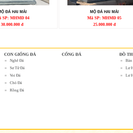
Ộ ĐÁ HAI MÁI
MỘ ĐÁ HAI MÁI
 SP: MHMĐ 04
Mã SP: MHMĐ 05
30.000.000 đ
25.000.000 đ
CON GIỐNG ĐÁ
CỔNG ĐÁ
ĐỒ TH
Nghê Đá
Bàn
Sư Tử Đá
Lư 
Voi Đá
Lư H
Chó Đá
Rồng Đá