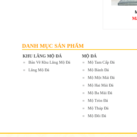
MỘ ĐÁ ( MỘ TAM CẤP ĐÁ XANH RÊU )
Mã SP: MTCĐ 05
M
20.000.000 đ
Mã
DANH MỤC SẢN PHẨM
KHU LĂNG MỘ ĐÁ
MỘ ĐÁ
Bản Vẽ Khu Lăng Mộ Đá
Mộ Tam Cấp Đá
Lăng Mộ Đá
Mộ Bành Đá
Mộ Một Mái Đá
Mộ Hai Mái Đá
Mộ Ba Mái Đá
Mộ Tròn Đá
Mộ Tháp Đá
Mộ Đôi Đá