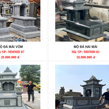
Ộ ĐÁ MÁI VÒM
MỘ ĐÁ HAI MÁI
 SP: MMMĐ 07
Mã SP: MHMĐ 02
20.000.000 đ
18.000.000 đ