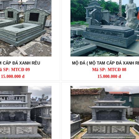
M CẤP ĐÁ XANH RÊU
MỘ ĐÁ ( MỘ TAM CẤP ĐÁ XANH R
ã SP: MTCĐ 09
Mã SP: MTCĐ 08
15.000.000 đ
15.000.000 đ