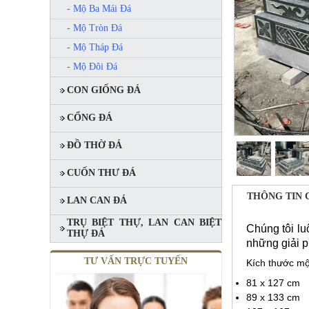
- Mộ Ba Mái Đá
- Mộ Tròn Đá
MỘ ĐÔI ĐÁ XANH RÊU
- Mộ Tháp Đá
Mã SP: MĐĐ 06
- Mộ Đôi Đá
90.000.000 đ
CON GIỐNG ĐÁ
CỔNG ĐÁ
ĐỒ THỜ ĐÁ
CUỐN THƯ ĐÁ
THÔNG TIN 
LAN CAN ĐÁ
TRỤ BIỆT THỰ, LAN CAN BIỆT
Chúng tôi l
THỰ ĐÁ
những giải p
MỘ ĐÁ BA MÁI XANH RÊU
Mã SP: MBMĐ 03
TƯ VẤN TRỰC TUYẾN
Kích thước mộ
60.000.000 đ
81 x 127 cm
89 x 133 cm