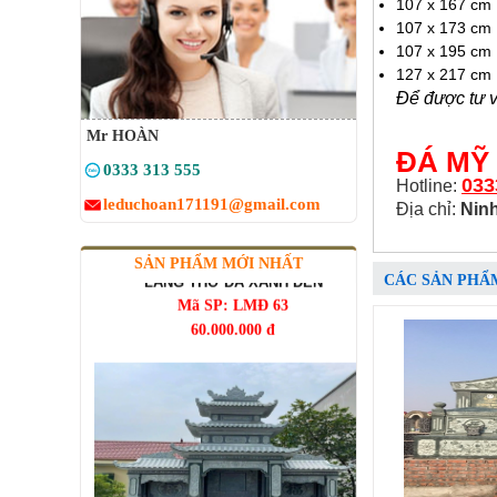
107 x 167 cm
107 x 173 cm
107 x 195 cm
127 x 217 cm
Để được tư v
Mr HOÀN
ĐÁ MỸ
0333 313 555
033
Hotline:
leduchoan171191@gmail.com
Địa chỉ:
Ninh
LĂNG THỜ ĐÁ XANH ĐEN
Mã SP: LMĐ 63
SẢN PHẨM MỚI NHẤT
60.000.000 đ
CÁC SẢN PHẨ