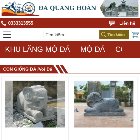
0333313555
Liên hệ
KHU LĂNG MỘ ĐÁ
MỘ ĐÁ
CON G
CON GIỐNG ĐÁ /Voi Đá