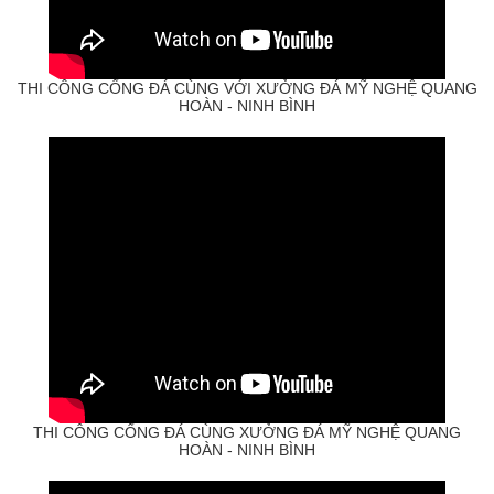
THI CÔNG CỔNG ĐÁ CÙNG VỚI XƯỞNG ĐÁ MỸ NGHỆ QUANG
HOÀN - NINH BÌNH
THI CÔNG CỔNG ĐÁ CÙNG XƯỞNG ĐÁ MỸ NGHỆ QUANG
HOÀN - NINH BÌNH