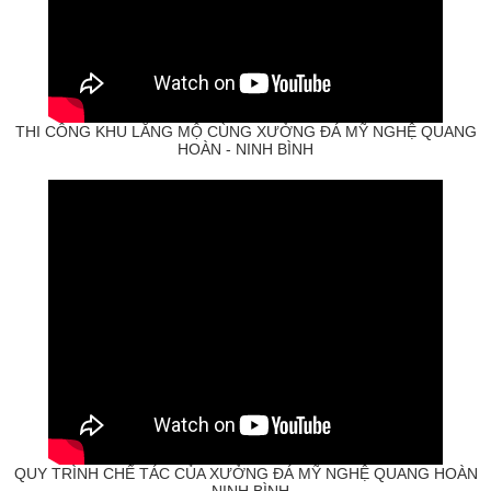
THI CÔNG KHU LĂNG MỘ CÙNG XƯỞNG ĐÁ MỸ NGHỆ QUANG
HOÀN - NINH BÌNH
QUY TRÌNH CHẾ TÁC CỦA XƯỞNG ĐÁ MỸ NGHỆ QUANG HOÀN