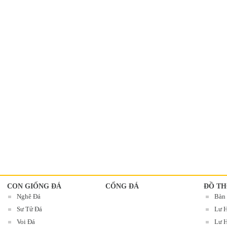
CON GIỐNG ĐÁ
CỔNG ĐÁ
ĐỒ TH
Nghê Đá
Bàn
Sư Tử Đá
Lư 
Voi Đá
Lư H