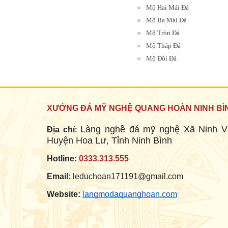
Mộ Hai Mái Đá
Mộ Ba Mái Đá
Mộ Tròn Đá
LĂNG MỘ ĐÁ XANH RÊU
Mộ Tháp Đá
Mã SP: LMĐ 60
90.000.000 đ
Mộ Đôi Đá
XƯỞNG ĐÁ MỸ NGHỆ QUANG HOÀN NINH BÌ
Làng nghề đá mỹ nghệ Xã Ninh V
Địa chỉ
:
Huyện Hoa Lư, Tỉnh Ninh Bình
Hotline:
0333.313.555
Email:
leduchoan171191@gmail.com
LĂNG ĐÁ ( LĂNG THỜ ĐÁ )
Website:
langmodaquanghoan.com
Mã SP: LMĐ 047
60.000.000 đ