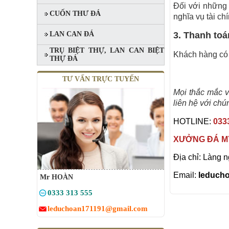
Đối với những 
CUỐN THƯ ĐÁ
nghĩa vụ tài ch
3. Thanh toán
LAN CAN ĐÁ
TRỤ BIỆT THỰ, LAN CAN BIỆT
Khách hàng có 
THỰ ĐÁ
TƯ VẤN TRỰC TUYẾN
Mọi thắc mắc 
liên hệ với chún
HOTLINE:
033
MỘ ĐÁ BA MÁI XANH RÊU
Mã SP: MBMĐ 03
XƯỞNG ĐÁ M
60.000.000 đ
Địa chỉ: Làng 
Email:
leduch
Mr HOÀN
0333 313 555
leduchoan171191@gmail.com