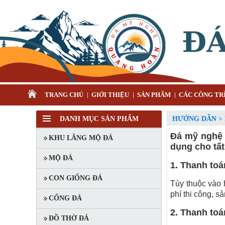
TRANG CHỦ
GIỚI THIỆU
SẢN PHẨM
CÁC CÔNG TRÌ
DANH MỤC SẢN PHẨM
HƯỚNG DẪN >
Đá mỹ nghệ 
KHU LĂNG MỘ ĐÁ
dụng cho tấ
MỘ ĐÁ
1. Thanh toá
CON GIỐNG ĐÁ
Tùy thuộc vào h
phí thi công, s
MỘ ĐÔI ĐÁ XANH RÊU
CỔNG ĐÁ
Mã SP: MĐĐ 06
2. Thanh toá
ĐỒ THỜ ĐÁ
90.000.000 đ