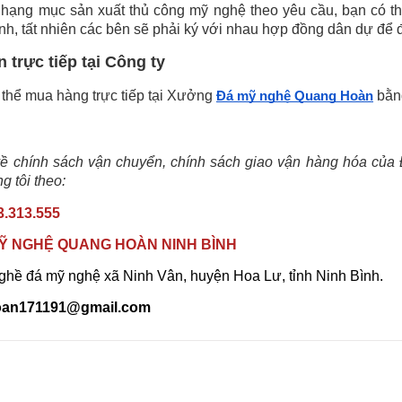
hạng mục sản xuất thủ công mỹ nghệ theo yêu cầu, bạn có th
ính, tất nhiên các bên sẽ phải ký với nhau hợp đồng dân dự để
 trực tiếp tại Công ty
thể mua hàng trực tiếp tại Xưởng
bằng
Đá mỹ nghệ Quang Hoàn
về chính sách vận chuyển, chính sách giao vận hàng hóa củ
g tôi theo:
3.313.555
Ỹ NGHỆ QUANG HOÀN NINH BÌNH
nghề đá mỹ nghệ xã Ninh Vân, huyện Hoa Lư, tỉnh Ninh Bình.
oan171191@gmail.com