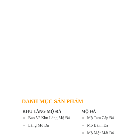
LĂNG THỜ ĐÁ
Mã SP: LMĐ 61
90.000.000 đ
DANH MỤC SẢN PHẨM
KHU LĂNG MỘ ĐÁ
MỘ ĐÁ
Bản Vẽ Khu Lăng Mộ Đá
Mộ Tam Cấp Đá
Lăng Mộ Đá
Mộ Bành Đá
Mộ Một Mái Đá