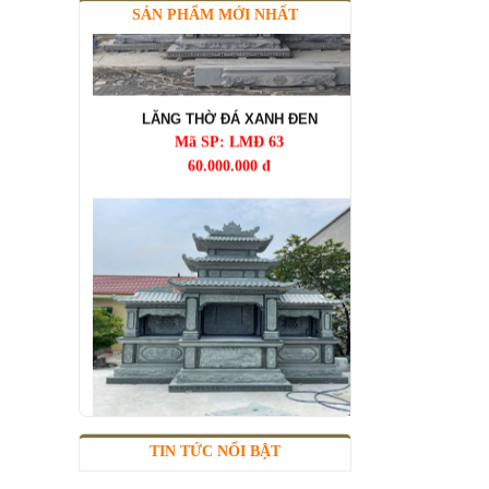
SẢN PHẨM MỚI NHẤT
LĂNG THỜ ĐÁ XANH ĐEN
Mã SP: LMĐ 63
60.000.000 đ
LĂNG ĐÁ TAM QUAN
Mã SP: LMĐ 62
TIN TỨC NỔI BẬT
120.000.000 đ