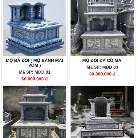
MỘ ĐÁ ĐÔI ( MỘ BÀNH MÁI
MỘ ĐÔI ĐÁ CÓ MÁI
VÒM )
Mã SP: MĐĐ 03
Mã SP: MĐĐ 01
60.000.000 đ
60.000.000 đ