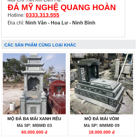
ĐÁ MỸ NGHỆ QUANG HOÀN
0333.313.555
Hotline:
Địa chỉ:
Ninh Vân - Hoa Lư - Ninh Bình
CÁC SẢN PHẨM CÙNG LOẠI KHÁC
MỘ ĐÁ BA MÁI XANH RÊU
MỘ ĐÁ MÁI VÒM
Mã SP: MBMĐ 03
Mã SP: MMMĐ 09
60.000.000 đ
18.000.000 đ