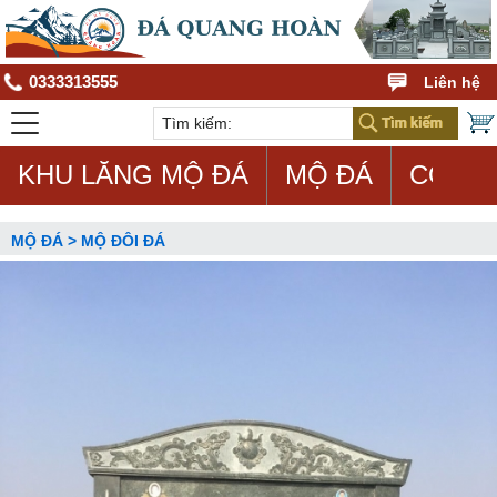
0333313555
Liên hệ
KHU LĂNG MỘ ĐÁ
MỘ ĐÁ
CON G
MỘ ĐÁ > MỘ ĐÔI ĐÁ