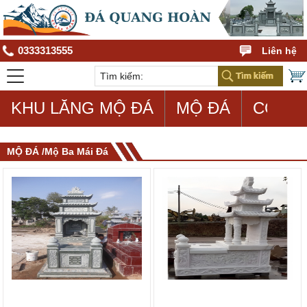
0333313555
Liên hệ
KHU LĂNG MỘ ĐÁ
MỘ ĐÁ
CON G
MỘ ĐÁ /Mộ Ba Mái Đá