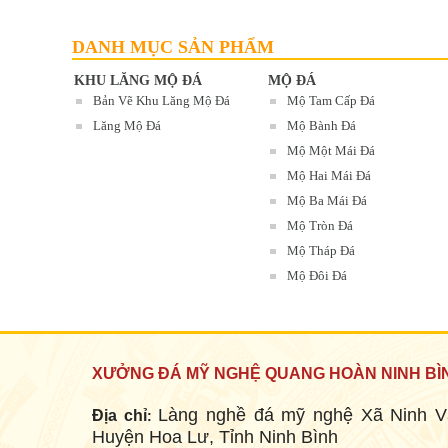
DANH MỤC SẢN PHẨM
LĂNG THỜ ĐÁ
KHU LĂNG MỘ ĐÁ
MỘ ĐÁ
Mã SP: LMĐ 61
Bản Vẽ Khu Lăng Mộ Đá
Mộ Tam Cấp Đá
90.000.000 đ
Lăng Mộ Đá
Mộ Bành Đá
Mộ Một Mái Đá
Mộ Hai Mái Đá
Mộ Ba Mái Đá
Mộ Tròn Đá
Mộ Tháp Đá
Mộ Đôi Đá
LĂNG MỘ ĐÁ XANH RÊU
XƯỞNG ĐÁ MỸ NGHỆ QUANG HOÀN NINH BÌ
Mã SP: LMĐ 60
90.000.000 đ
Làng nghề đá mỹ nghệ Xã Ninh V
Địa chỉ
:
Huyện Hoa Lư, Tỉnh Ninh Bình