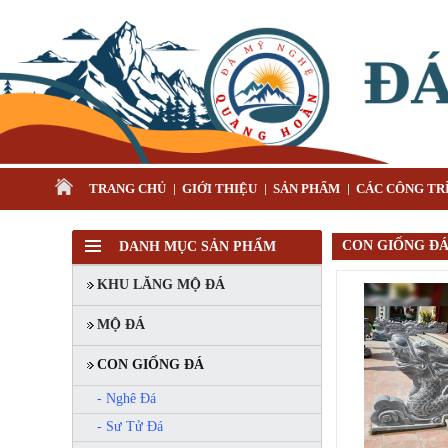
TRANG CHỦ
GIỚI THIỆU
SẢN PHẨM
CÁC CÔNG TRÌ
CON GIỐNG ĐÁ 
DANH MỤC SẢN PHẨM
KHU LĂNG MỘ ĐÁ
MỘ ĐÁ
CON GIỐNG ĐÁ
- Nghê Đá
- Sư Tử Đá