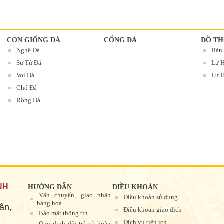
CON GIỐNG ĐÁ
CỔNG ĐÁ
ĐỒ TH
Nghê Đá
Bàn
Sư Tử Đá
Lư 
Voi Đá
Lư H
Chó Đá
Rồng Đá
NH
HƯỚNG DẪN
ĐIỀU KHOẢN
Vận chuyển, giao nhận
Điều khoản sử dụng
hàng hoá
ân,
Điều khoản giao dịch
Bảo mật thông tin
Dịch vụ tiện ích
Quy định đổi trả và hoàn