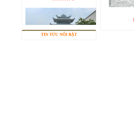
TIN TỨC NỔI BẬT
LĂNG ĐÁ TAM QUAN
Mã SP: LMĐ 62
120.000.000 đ
Rồng Đá