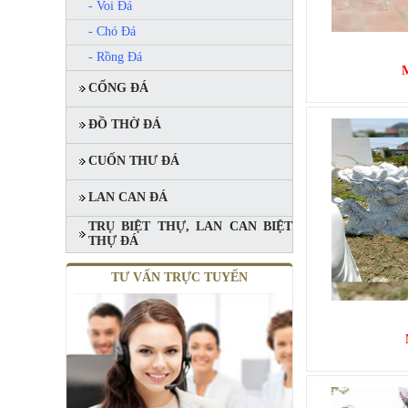
- Voi Đá
- Chó Đá
- Rồng Đá
CỔNG ĐÁ
ĐỒ THỜ ĐÁ
CUỐN THƯ ĐÁ
LAN CAN ĐÁ
MỘ ĐÔI ĐÁ XANH RÊU
TRỤ BIỆT THỰ, LAN CAN BIỆT
Mã SP: MĐĐ 06
THỰ ĐÁ
90.000.000 đ
TƯ VẤN TRỰC TUYẾN