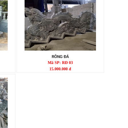
RỒNG ĐÁ
Mã SP: RĐ 03
15.000.000 đ