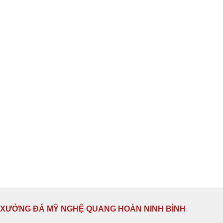
XƯỞNG ĐÁ MỸ NGHỆ QUANG HOÀN NINH BÌNH