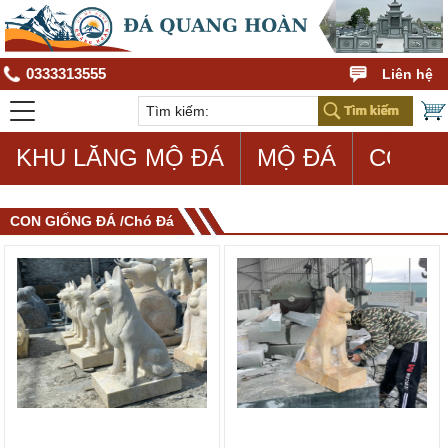
0333313555
Liên hệ
KHU LĂNG MỘ ĐÁ
MỘ ĐÁ
CON G
CON GIỐNG ĐÁ /Chó Đá