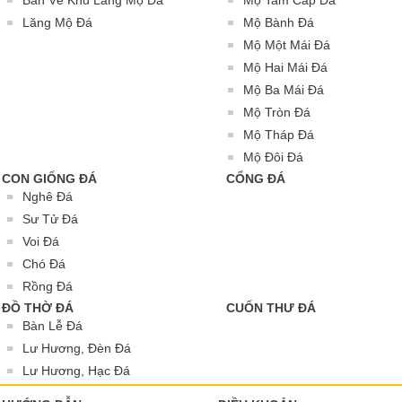
Bản Vẽ Khu Lăng Mộ Đá
Mộ Tam Cấp Đá
Lăng Mộ Đá
Mộ Bành Đá
Mộ Một Mái Đá
Mộ Hai Mái Đá
Mộ Ba Mái Đá
Mộ Tròn Đá
Mộ Tháp Đá
Mộ Đôi Đá
CON GIỐNG ĐÁ
CỔNG ĐÁ
Nghê Đá
Sư Tử Đá
Voi Đá
Chó Đá
Rồng Đá
ĐỒ THỜ ĐÁ
CUỐN THƯ ĐÁ
Bàn Lễ Đá
Lư Hương, Đèn Đá
Lư Hương, Hạc Đá