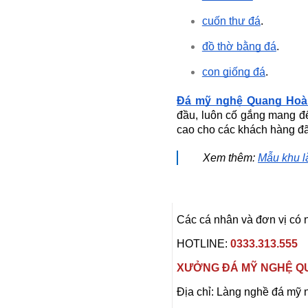
18.000.000 đ
cuốn thư đá
.
đồ thờ bằng đá
.
con giống đá
.
Đá mỹ nghệ Quang Hoà
đầu, luôn cố gắng mang đ
cao cho các khách hàng đã 
Xem thêm:
Mẫu khu l
MỘ ĐÁ TRẮNG MÁI VÒM
Mã SP: MMMĐ 08
18.000.000 đ
Các cá nhân và đơn vị có 
HOTLINE:
0333.313.555
XƯỞNG ĐÁ MỸ NGHỆ Q
Địa chỉ: Làng nghề đá mỹ 