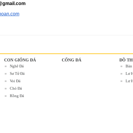
@gmail.com
hoan.com
CON GIỐNG ĐÁ
CỔNG ĐÁ
ĐỒ TH
Nghê Đá
Bàn
Sư Tử Đá
Lư 
Voi Đá
Lư H
Chó Đá
Rồng Đá