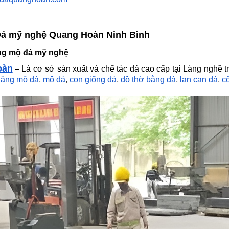
Đá mỹ nghệ Quang Hoàn Ninh Bình
ăng mộ đá mỹ nghệ
oàn
– Là cơ sở sản xuất và chế tác đá cao cấp tại Làng nghề t
lăng mộ đá
,
mộ đá
,
con giống đá
,
đồ thờ bằng đá
,
lan can đá
,
c