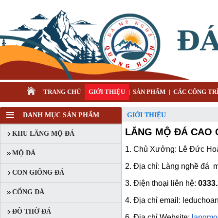
TRANG CHỦ
GIỚI THIỆU
SẢN PHẨM
CÁC CÔNG TRÌ
DANH MỤC SẢN PHẨM
GIỚI THIỆU
LĂNG MỘ ĐÁ CAO 
KHU LĂNG MỘ ĐÁ
1. Chủ Xưởng: Lê 
MỘ ĐÁ
2. Địa chỉ: Làng nghề đá 
CON GIỐNG ĐÁ
3. Điện thoại liên hệ:
0333.
CỔNG ĐÁ
4. Địa chỉ email:
leduchoa
ĐỒ THỜ ĐÁ
6. Địa chỉ Website:
langmo