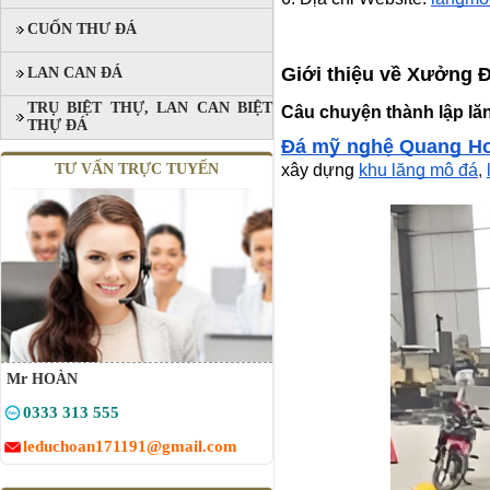
CUỐN THƯ ĐÁ
Giới thiệu về Xưởng 
LAN CAN ĐÁ
TRỤ BIỆT THỰ, LAN CAN BIỆT
Câu chuyện thành lập l
THỰ ĐÁ
Đá mỹ nghệ Quang H
TƯ VẤN TRỰC TUYẾN
xây dựng
khu lăng mộ đá
,
MỘ ĐÔI ĐÁ XANH RÊU
Mã SP: MĐĐ 06
90.000.000 đ
Mr HOÀN
0333 313 555
leduchoan171191@gmail.com