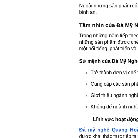
Mã SP: LMĐ 61
Ngoài những sản phẩm có t
90.000.000 đ
bình an.
Tầm nhìn của Đá Mỹ 
Trong những năm tiếp theo
những sản phẩm được chế tá
một nổi tiếng, phát triển v
Sứ mệnh của Đá Mỹ Ngh
Trở thành đơn vị chế 
Cung cấp các sản ph
LĂNG MỘ ĐÁ XANH RÊU
Mã SP: LMĐ 60
Giới thiệu ngành ngh
90.000.000 đ
Không để ngành nghề 
Lĩnh vực hoạt độn
Đá mỹ nghệ Quang Ho
được khai thác trực tiếp t