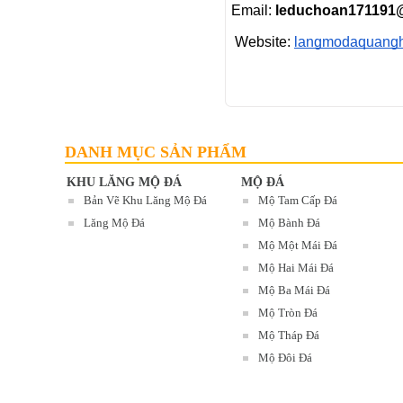
Email:
leduchoan171191
Website:
langmodaquang
MỘ ĐÁ ( MỘ TAM CẤP ĐÁ XANH RÊU )
Mã SP: MTCĐ 05
20.000.000 đ
DANH MỤC SẢN PHẨM
KHU LĂNG MỘ ĐÁ
MỘ ĐÁ
Bản Vẽ Khu Lăng Mộ Đá
Mộ Tam Cấp Đá
Lăng Mộ Đá
Mộ Bành Đá
Mộ Một Mái Đá
Mộ Hai Mái Đá
Mộ Ba Mái Đá
Mộ Tròn Đá
Mộ Tháp Đá
Mộ Đôi Đá