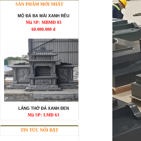
MỘ ĐÁ BA MÁI XANH RÊU
SẢN PHẨM MỚI NHẤT
Mã SP: MBMĐ 03
60.000.000 đ
LĂNG THỜ ĐÁ XANH ĐEN
Mã SP: LMĐ 63
60.000.000 đ
TIN TỨC NỔI BẬT