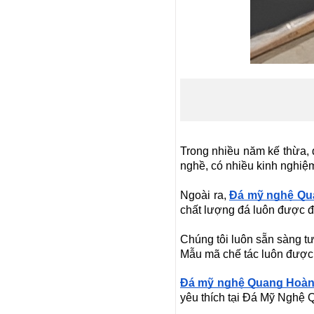
LĂNG ĐÁ TAM QUAN
Mã SP: LMĐ 62
120.000.000 đ
Trong nhiều năm kế thừa, d
nghề, có nhiều kinh nghiệm
Ngoài ra,
Đá mỹ nghệ Qu
chất lượng đá luôn được đ
Chúng tôi luôn sẵn sàng t
Mẫu mã chế tác luôn được
Đá mỹ nghệ Quang Hoà
yêu thích tại Đá Mỹ Nghệ
LĂNG THỜ ĐÁ