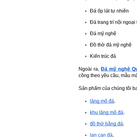
Đá ốp lát tự nhiên
Đá trang trí nội ngoại 
Đá mỹ nghệ
LĂNG ĐÁ ( LĂNG THỜ ĐÁ )
Đồ thờ đá mỹ nghệ
Mã SP: LMĐ 047
60.000.000 đ
Kiến trúc đá
Ngoài ra,
Đá mỹ nghệ Q
công theo yêu cầu, mẫu m
Sản phẩm của chúng tôi b
lăng mộ đá
.
khu lăng mộ đá
.
đồ thờ bằng đá
.
MỘ ĐÁ MÁI VÒM
lan can đá
.
Mã SP: MMMĐ 09