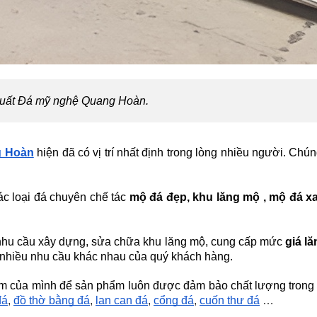
xuất Đá mỹ nghệ Quang Hoàn.
g Hoàn
hiện đã có vị trí nhất định trong lòng nhiều người. Ch
ác loại đá chuyên chế tác
mộ đá đẹp
,
khu lăng mộ
,
mộ đá x
ó nhu cầu xây dựng, sửa chữa khu lăng mộ, cung cấp mức
giá l
nhiều nhu cầu khác nhau của quý khách hàng.
hẩm của mình để sản phẩm luôn được đảm bảo chất lượng tron
đá
,
đồ thờ bằng đá
,
lan can đá
,
cổng đá
,
cuốn thư đá
…