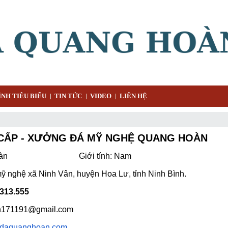
NH TIÊU BIỂU
TIN TỨC
VIDEO
LIÊN HỆ
CẤP - XƯỞNG ĐÁ MỸ NGHỆ QUANG HOÀN
Đức Hoàn Giới tính: Nam
mỹ nghệ xã Ninh Vân, huyện Hoa Lư, tỉnh Ninh Bình.
313.555
n171191@gmail.com
daquanghoan.com