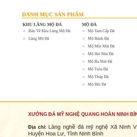
DANH MỤC SẢN PHẨM
LĂNG THỜ ĐÁ
Mã SP: LMĐ 61
KHU LĂNG MỘ ĐÁ
MỘ ĐÁ
90.000.000 đ
Bản Vẽ Khu Lăng Mộ Đá
Mộ Tam Cấp Đá
Lăng Mộ Đá
Mộ Bành Đá
Mộ Một Mái Đá
Mộ Hai Mái Đá
Mộ Ba Mái Đá
Mộ Tròn Đá
Mộ Tháp Đá
Mộ Đôi Đá
LĂNG MỘ ĐÁ XANH RÊU
Mã SP: LMĐ 60
XƯỞNG ĐÁ MỸ NGHỆ QUANG HOÀN NINH BÌ
90.000.000 đ
Làng nghề đá mỹ nghệ Xã Ninh V
Địa chỉ
:
Huyện Hoa Lư, Tỉnh Ninh Bình