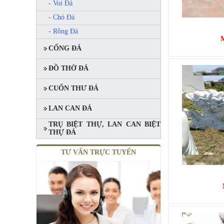
- Voi Đá
- Chó Đá
- Rồng Đá
CỔNG ĐÁ
ĐỒ THỜ ĐÁ
CUỐN THƯ ĐÁ
MỘ ĐÔI ĐÁ XANH RÊU
LAN CAN ĐÁ
Mã SP: MĐĐ 06
TRỤ BIỆT THỰ, LAN CAN BIỆT
90.000.000 đ
THỰ ĐÁ
TƯ VẤN TRỰC TUYẾN