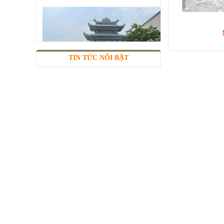
TIN TỨC NỔI BẬT
LĂNG ĐÁ TAM QUAN
Mã SP: LMĐ 62
120.000.000 đ
Rồng Đá