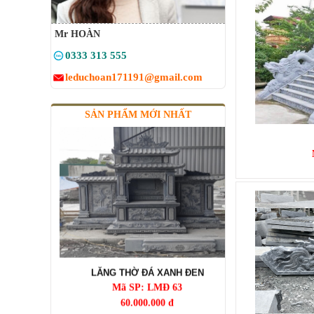
Mr HOÀN
MỘ ĐÁ BA MÁI XANH RÊU
0333 313 555
Mã SP: MBMĐ 03
60.000.000 đ
leduchoan171191@gmail.com
SẢN PHẨM MỚI NHẤT
LĂNG THỜ ĐÁ XANH ĐEN
Mã SP: LMĐ 63
60.000.000 đ