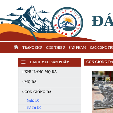
TRANG CHỦ
GIỚI THIỆU
SẢN PHẨM
CÁC CÔNG TRÌ
CON GIỐNG ĐÁ 
DANH MỤC SẢN PHẨM
KHU LĂNG MỘ ĐÁ
MỘ ĐÁ
CON GIỐNG ĐÁ
- Nghê Đá
- Sư Tử Đá