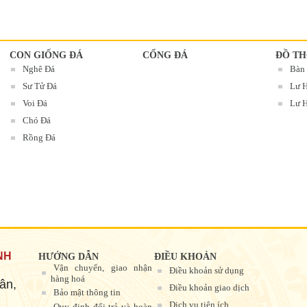
CON GIỐNG ĐÁ
CỔNG ĐÁ
ĐỒ TH
Nghê Đá
Bàn
Sư Tử Đá
Lư 
Voi Đá
Lư H
Chó Đá
Rồng Đá
NH
HƯỚNG DẪN
ĐIỀU KHOẢN
Vận chuyển, giao nhận
Điều khoản sử dụng
hàng hoá
ân,
Điều khoản giao dịch
Bảo mật thông tin
Dịch vụ tiện ích
Quy định đổi trả và hoàn