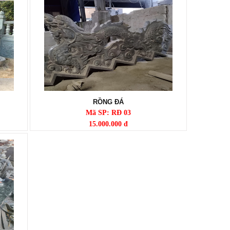
RỒNG ĐÁ
Mã SP: RĐ 03
15.000.000 đ