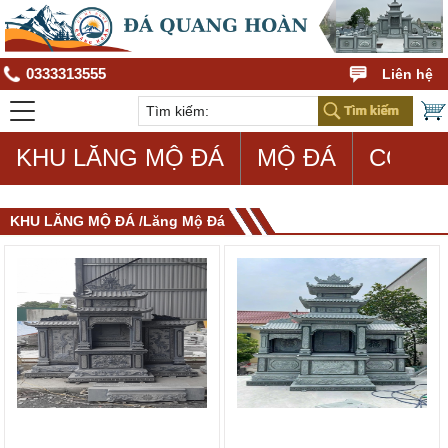
0333313555
Liên hệ
KHU LĂNG MỘ ĐÁ
MỘ ĐÁ
CON G
KHU LĂNG MỘ ĐÁ /Lăng Mộ Đá