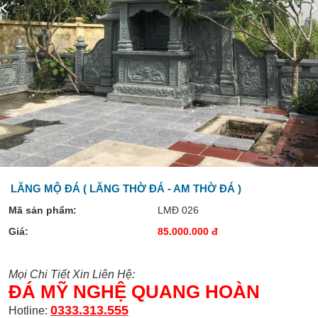
LĂNG MỘ ĐÁ ( LĂNG THỜ ĐÁ - AM THỜ ĐÁ )
Mã sản phẩm:
LMĐ 026
Giá:
85.000.000 đ
Mọi Chi Tiết Xin Liên Hệ:
ĐÁ MỸ NGHỆ QUANG HOÀN
0333.313.555
Hotline: