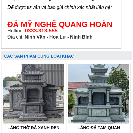
Để được tư vấn và báo giá chính xác nhất liên hệ:
ĐÁ MỸ NGHỆ QUANG HOÀN
0333.313.555
Hotline:
Địa chỉ:
Ninh Vân - Hoa Lư - Ninh Bình
CÁC SẢN PHẨM CÙNG LOẠI KHÁC
LĂNG THỜ ĐÁ XANH ĐEN
LĂNG ĐÁ TAM QUAN