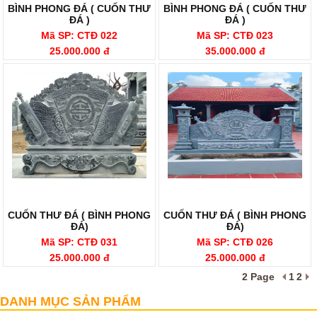
BÌNH PHONG ĐÁ ( CUỐN THƯ
BÌNH PHONG ĐÁ ( CUỐN THƯ
ĐÁ )
ĐÁ )
Mã SP: CTĐ 022
Mã SP: CTĐ 023
25.000.000 đ
35.000.000 đ
CUỐN THƯ ĐÁ ( BÌNH PHONG
CUỐN THƯ ĐÁ ( BÌNH PHONG
ĐÁ)
ĐÁ)
Mã SP: CTĐ 031
Mã SP: CTĐ 026
25.000.000 đ
25.000.000 đ
2 Page
1
2
Cuốn Thư Đá
DANH MỤC SẢN PHẨM