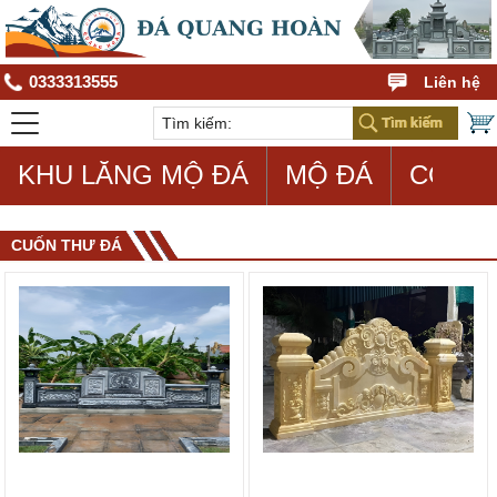
0333313555
Liên hệ
KHU LĂNG MỘ ĐÁ
MỘ ĐÁ
CON G
CUỐN THƯ ĐÁ