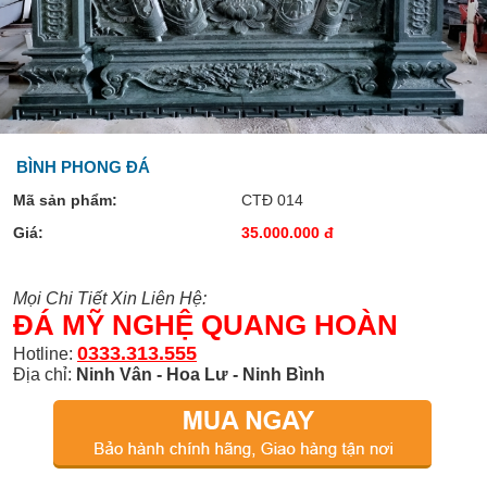
BÌNH PHONG ĐÁ
Mã sản phẩm:
CTĐ 014
Giá:
35.000.000 đ
Mọi Chi Tiết Xin Liên Hệ:
ĐÁ MỸ NGHỆ QUANG HOÀN
0333.313.555
Hotline:
Địa chỉ:
Ninh Vân - Hoa Lư - Ninh Bình