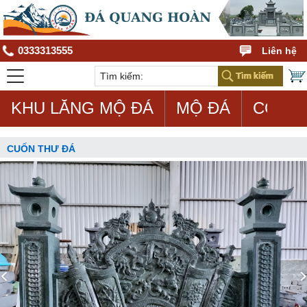
0333313555
Liên hệ
KHU LĂNG MỘ ĐÁ
MỘ ĐÁ
CON G
CUỐN THƯ ĐÁ