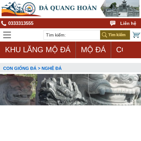
0333313555
Liên hệ
KHU LĂNG MỘ ĐÁ
MỘ ĐÁ
CON G
CON GIỐNG ĐÁ > NGHÊ ĐÁ