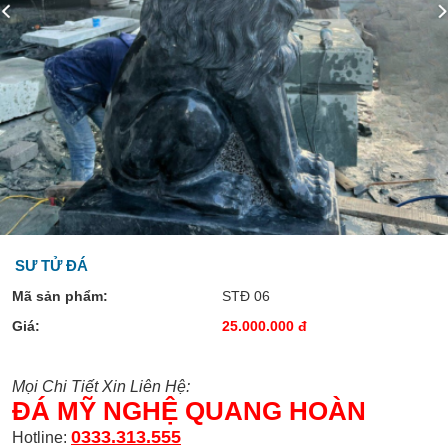
SƯ TỬ ĐÁ
Mã sản phẩm:
STĐ 06
Giá:
25.000.000 đ
Mọi Chi Tiết Xin Liên Hệ:
ĐÁ MỸ NGHỆ QUANG HOÀN
0333.313.555
Hotline: