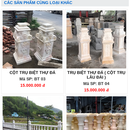
CÁC SẢN PHẨM CÙNG LOẠI KHÁC
CỘT TRỤ BIỆT THỰ ĐÁ
TRỤ BIỆT THỰ ĐÁ ( CỘT TRỤ
LÂU ĐÀI )
Mã SP: BT 03
Mã SP: BT 04
15.000.000 đ
15.000.000 đ