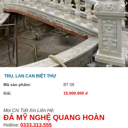
TRỤ, LAN CAN BIỆT THỰ
Mã sản phẩm:
BT 08
Giá:
15.000.000 đ
Mọi Chi Tiết Xin Liên Hệ:
ĐÁ MỸ NGHỆ QUANG HOÀN
0333.313.555
Hotline: