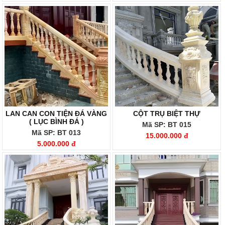
LAN CAN CON TIỆN ĐÁ VÀNG
CỘT TRỤ BIỆT THỰ
( LỤC BÌNH ĐÁ )
Mã SP: BT 015
Mã SP: BT 013
15.000.000 đ
5.000.000 đ