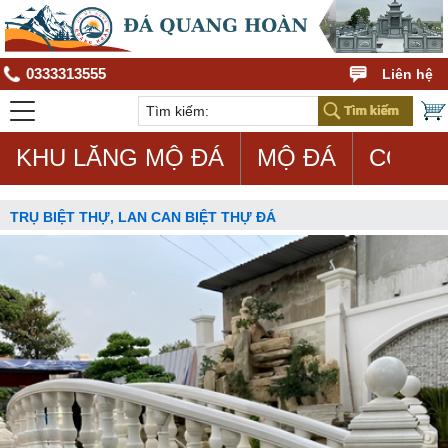
0333313555
Liên hệ
KHU LĂNG MỘ ĐÁ
MỘ ĐÁ
CON G
TRỤ BIỆT THỰ, LAN CAN BIỆT THỰ ĐÁ