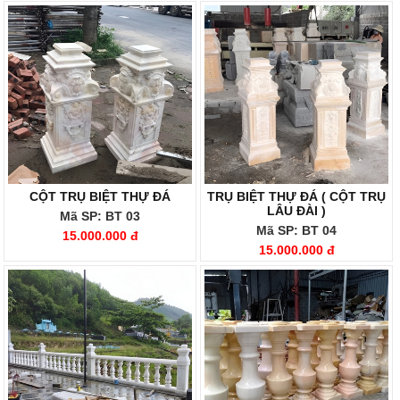
CỘT TRỤ BIỆT THỰ ĐÁ
TRỤ BIỆT THỰ ĐÁ ( CỘT TRỤ
LÂU ĐÀI )
Mã SP: BT 03
Mã SP: BT 04
15.000.000 đ
15.000.000 đ