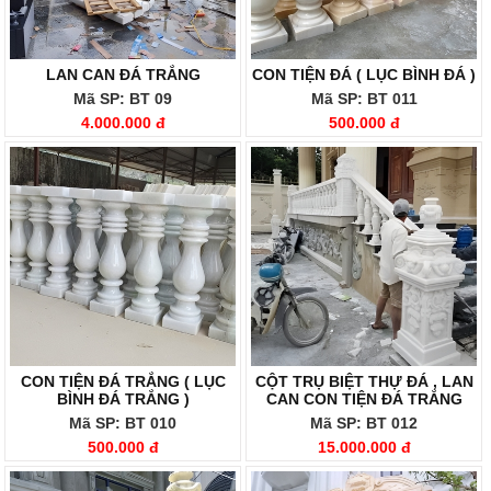
LAN CAN ĐÁ TRẮNG
CON TIỆN ĐÁ ( LỤC BÌNH ĐÁ )
Mã SP: BT 09
Mã SP: BT 011
4.000.000 đ
500.000 đ
CON TIỆN ĐÁ TRẮNG ( LỤC
CỘT TRỤ BIỆT THỰ ĐÁ , LAN
BÌNH ĐÁ TRẮNG )
CAN CON TIỆN ĐÁ TRẮNG
Mã SP: BT 010
Mã SP: BT 012
500.000 đ
15.000.000 đ