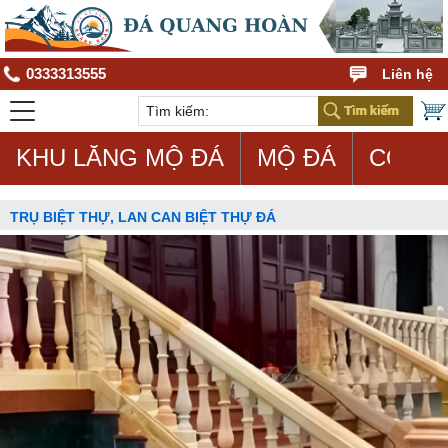
0333313555
Liên hệ
KHU LĂNG MỘ ĐÁ
MỘ ĐÁ
CON G
TRỤ BIỆT THỰ, LAN CAN BIỆT THỰ ĐÁ