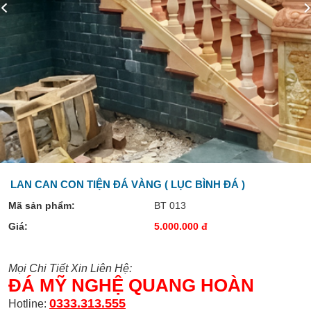
LAN CAN CON TIỆN ĐÁ VÀNG ( LỤC BÌNH ĐÁ )
Mã sản phẩm:
BT 013
Giá:
5.000.000 đ
Mọi Chi Tiết Xin Liên Hệ:
ĐÁ MỸ NGHỆ QUANG HOÀN
0333.313.555
Hotline: