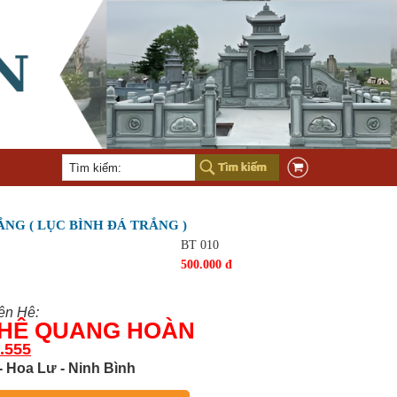
ẮNG ( LỤC BÌNH ĐÁ TRẮNG )
BT 010
500.000 đ
iên Hệ:
GHỆ QUANG HOÀN
.555
- Hoa Lư - Ninh Bình