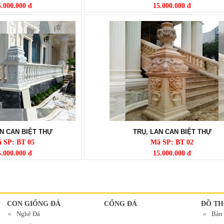
5.000.000 đ
15.000.000 đ
N CAN BIỆT THỰ
TRỤ, LAN CAN BIỆT THỰ
 SP: BT 05
Mã SP: BT 02
5.000.000 đ
15.000.000 đ
CON GIỐNG ĐÁ
CỔNG ĐÁ
ĐỒ TH
Nghê Đá
Bàn