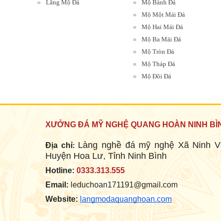
Lăng Mộ Đá
Mộ Bành Đá
Mộ Một Mái Đá
Mộ Hai Mái Đá
LĂNG ĐÁ ( LĂNG THỜ ĐÁ )
Mộ Ba Mái Đá
Mã SP: LMĐ 047
Mộ Tròn Đá
60.000.000 đ
Mộ Tháp Đá
Mộ Đôi Đá
XƯỞNG ĐÁ MỸ NGHỆ QUANG HOÀN NINH BÌ
Làng nghề đá mỹ nghệ Xã Ninh V
Địa chỉ
:
Huyện Hoa Lư, Tỉnh Ninh Bình
Hotline:
0333.313.555
MỘ ĐÁ MÁI VÒM
Email:
leduchoan171191@gmail.com
Mã SP: MMMĐ 09
Website:
langmodaquanghoan.com
18.000.000 đ