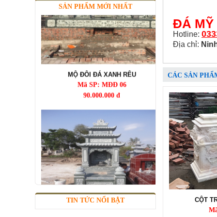
SẢN PHẨM MỚI NHẤT
ĐÁ MỸ
033
Hotline:
Địa chỉ:
Ninh
MỘ ĐÔI ĐÁ XANH RÊU
Mã SP: MĐĐ 06
90.000.000 đ
CÁC SẢN PHẨ
MỘ ĐÁ BA MÁI XANH RÊU
CỘT TR
TIN TỨC NỔI BẬT
Mã SP: MBMĐ 03
Mã
60.000.000 đ