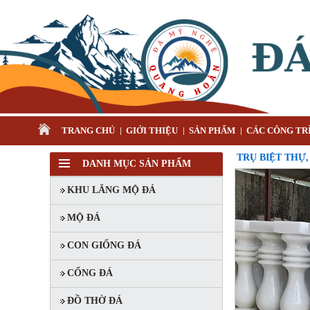
TRANG CHỦ
GIỚI THIỆU
SẢN PHẨM
CÁC CÔNG TRÌ
TRỤ BIỆT THỰ,
DANH MỤC SẢN PHẨM
KHU LĂNG MỘ ĐÁ
MỘ ĐÁ
CON GIỐNG ĐÁ
CỔNG ĐÁ
ĐỒ THỜ ĐÁ