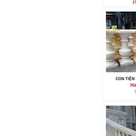
1
LĂNG THỜ ĐÁ XANH ĐEN
CON TIỆN 
Mã SP: LMĐ 63
Mã
60.000.000 đ