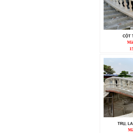
LĂNG ĐÁ TAM QUAN
Mã SP: LMĐ 62
CỘT 
120.000.000 đ
Mã
1
LĂNG THỜ ĐÁ
Mã SP: LMĐ 61
TRỤ, LA
90.000.000 đ
Mã