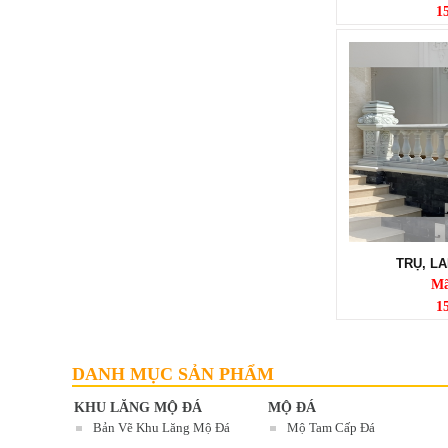
1
LĂNG MỘ ĐÁ XANH RÊU
Mã SP: LMĐ 60
TRỤ, LA
90.000.000 đ
Mã
1
DANH MỤC SẢN PHẨM
KHU LĂNG MỘ ĐÁ
MỘ ĐÁ
Bản Vẽ Khu Lăng Mộ Đá
Mộ Tam Cấp Đá