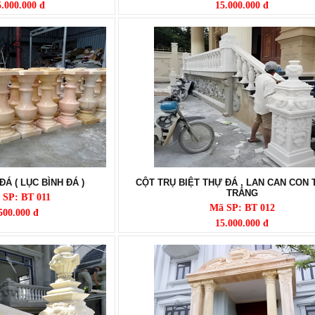
5.000.000 đ
15.000.000 đ
ĐÁ ( LỤC BÌNH ĐÁ )
CỘT TRỤ BIỆT THỰ ĐÁ , LAN CAN CON 
TRẮNG
 SP: BT 011
Mã SP: BT 012
500.000 đ
15.000.000 đ