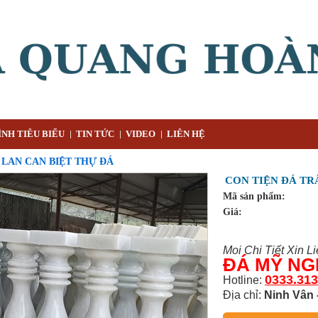
NH TIÊU BIỂU
TIN TỨC
VIDEO
LIÊN HỆ
 LAN CAN BIỆT THỰ ĐÁ
CON TIỆN ĐÁ TR
Mã sản phẩm:
Giá:
Mọi Chi Tiết Xin L
ĐÁ MỸ N
0333.313
Hotline:
Địa chỉ:
Ninh Vân 