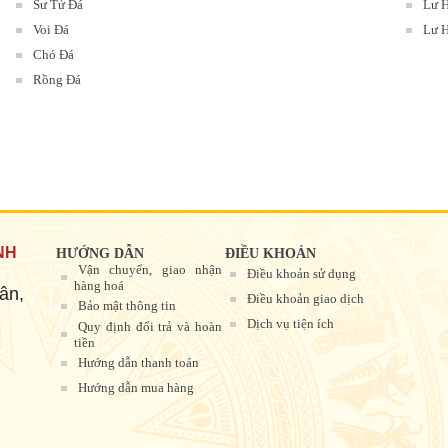
Sư Tử Đá
Lư 
Voi Đá
Lư H
Chó Đá
Rồng Đá
NH
HƯỚNG DẪN
ĐIỀU KHOẢN
Vận chuyển, giao nhận
Điều khoản sử dụng
hàng hoá
ân,
Điều khoản giao dịch
Bảo mật thông tin
Dịch vụ tiện ích
Quy định đổi trả và hoàn
tiền
Hướng dẫn thanh toán
Hướng dẫn mua hàng