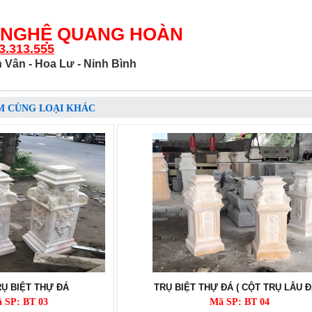
 NGHỆ QUANG HOÀN
3.313.555
 Vân - Hoa Lư - Ninh Bình
M CÙNG LOẠI KHÁC
Ụ BIỆT THỰ ĐÁ
TRỤ BIỆT THỰ ĐÁ ( CỘT TRỤ LÂU ĐÀ
 SP: BT 03
Mã SP: BT 04