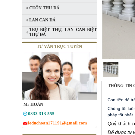
CUỐN THƯ ĐÁ
LAN CAN ĐÁ
TRỤ BIỆT THỰ, LAN CAN BIỆT
THỰ ĐÁ
TƯ VẤN TRỰC TUYẾN
THÔNG TIN 
Con tiện đá tr
Mr HOÀN
Chúng tôi lu
0333 313 555
pháp tốt nhất
leduchoan171191@gmail.com
Quý khách có
Để được tư v