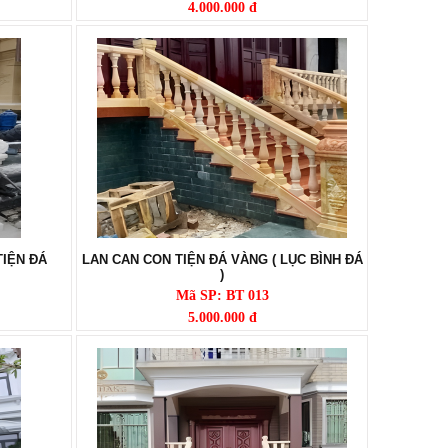
4.000.000 đ
TIỆN ĐÁ
LAN CAN CON TIỆN ĐÁ VÀNG ( LỤC BÌNH ĐÁ
)
Mã SP: BT 013
5.000.000 đ