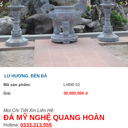
LƯ HƯƠNG, ĐÈN ĐÁ
Mã sản phẩm:
LHĐĐ 02
Giá:
30.000.000 đ
Mọi Chi Tiết Xin Liên Hệ:
ĐÁ MỸ NGHỆ QUANG HOÀN
0333.313.555
Hotline: