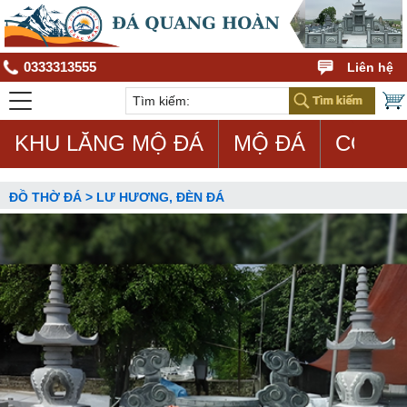
0333313555
Liên hệ
KHU LĂNG MỘ ĐÁ
MỘ ĐÁ
CON G
ĐỒ THỜ ĐÁ > LƯ HƯƠNG, ĐÈN ĐÁ