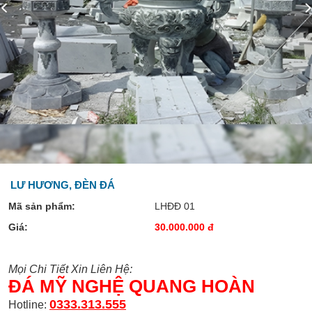
LƯ HƯƠNG, ĐÈN ĐÁ
Mã sản phẩm:
LHĐĐ 01
Giá:
30.000.000 đ
Mọi Chi Tiết Xin Liên Hệ:
ĐÁ MỸ NGHỆ QUANG HOÀN
0333.313.555
Hotline: