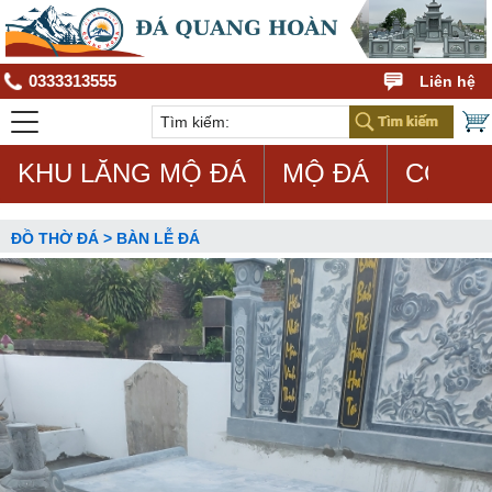
0333313555
Liên hệ
KHU LĂNG MỘ ĐÁ
MỘ ĐÁ
CON G
ĐỒ THỜ ĐÁ > BÀN LỄ ĐÁ