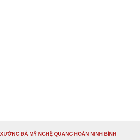
XƯỞNG ĐÁ MỸ NGHỆ QUANG HOÀN NINH BÌNH