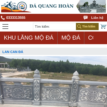
0333313555
Liên hệ
KHU LĂNG MỘ ĐÁ
MỘ ĐÁ
CON G
LAN CAN ĐÁ