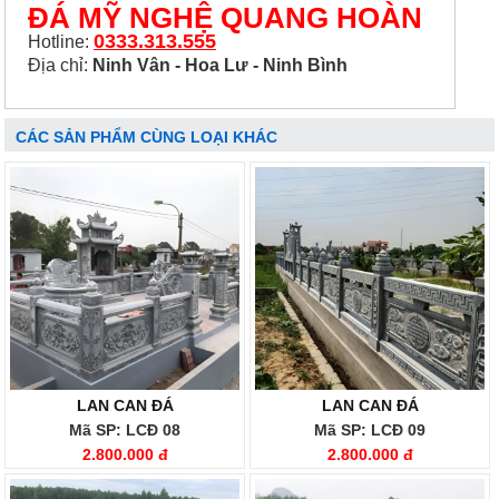
ĐÁ MỸ NGHỆ QUANG HOÀN
0333.313.555
Hotline:
Địa chỉ:
Ninh Vân - Hoa Lư - Ninh Bình
CÁC SẢN PHẨM CÙNG LOẠI KHÁC
LAN CAN ĐÁ
LAN CAN ĐÁ
Mã SP: LCĐ 08
Mã SP: LCĐ 09
2.800.000 đ
2.800.000 đ