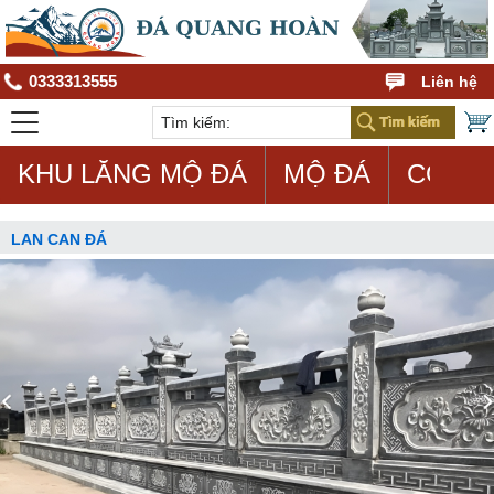
0333313555
Liên hệ
KHU LĂNG MỘ ĐÁ
MỘ ĐÁ
CON G
LAN CAN ĐÁ