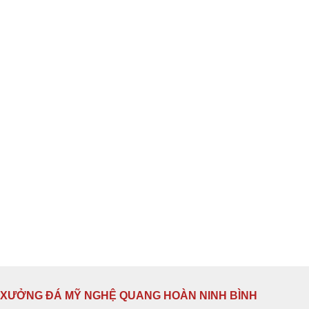
XƯỞNG ĐÁ MỸ NGHỆ QUANG HOÀN NINH BÌNH