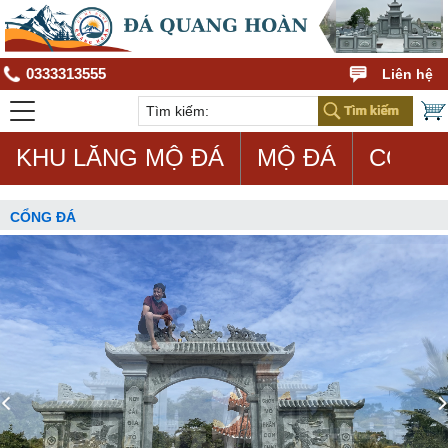
0333313555
Liên hệ
KHU LĂNG MỘ ĐÁ
MỘ ĐÁ
CON G
CỔNG ĐÁ