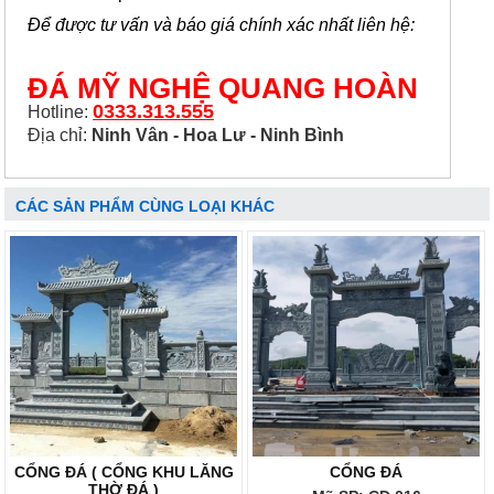
Để được tư vấn và báo giá chính xác nhất liên hệ:
ĐÁ MỸ NGHỆ QUANG HOÀN
0333.313.555
Hotline:
Địa chỉ:
Ninh Vân - Hoa Lư - Ninh Bình
CÁC SẢN PHẨM CÙNG LOẠI KHÁC
CỔNG ĐÁ ( CỔNG KHU LĂNG
CỔNG ĐÁ
THỜ ĐÁ )