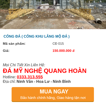
CỔNG ĐÁ ( CỔNG KHU LĂNG MỘ ĐÁ )
Mã sản phẩm:
CĐ 015
Giá:
150.000.000 đ
Mọi Chi Tiết Xin Liên Hệ:
ĐÁ MỸ NGHỆ QUANG HOÀN
0333.313.555
Hotline:
Địa chỉ:
Ninh Vân - Hoa Lư - Ninh Bình