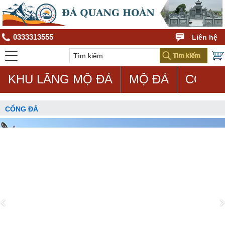
0333313555
Liên hệ
KHU LĂNG MỘ ĐÁ
MỘ ĐÁ
CON G
CỔNG ĐÁ