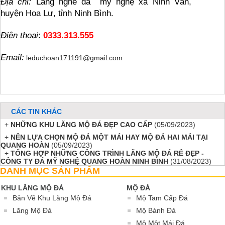
Địa chỉ:
 Làng nghề đá  mỹ nghệ xã Ninh Vân, 
huyện Hoa Lư, tỉnh Ninh Bình.
Điện thoại
: 
0333.313.555
Email:
leduchoan171191@gmail.com
CÁC TIN KHÁC
+
NHỮNG KHU LĂNG MỘ ĐÁ ĐẸP CAO CẤP
(05/09/2023)
+
NÊN LỰA CHỌN MỘ ĐÁ MỘT MÁI HAY MỘ ĐÁ HAI MÁI TẠI
QUANG HOÀN
(05/09/2023)
+
TỔNG HỢP NHỮNG CÔNG TRÌNH LĂNG MỘ ĐÁ RẺ ĐẸP -
CÔNG TY ĐÁ MỸ NGHỆ QUANG HOÀN NINH BÌNH
(31/08/2023)
DANH MỤC SẢN PHẨM
KHU LĂNG MỘ ĐÁ
MỘ ĐÁ
Bản Vẽ Khu Lăng Mộ Đá
Mộ Tam Cấp Đá
Lăng Mộ Đá
Mộ Bành Đá
Mộ Một Mái Đá