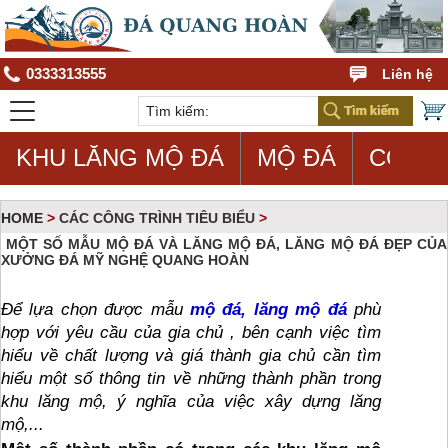
0333313555
Liên hệ
KHU LĂNG MỘ ĐÁ
MỘ ĐÁ
CON G
HOME
>
CÁC CÔNG TRÌNH TIÊU BIỂU
>
MỘT SỐ MẪU MỘ ĐÁ VÀ LĂNG MỘ ĐÁ, LĂNG MỘ ĐÁ ĐẸP CỦA
XƯỞNG ĐÁ MỸ NGHỆ QUANG HOÀN
MỘT SỐ MẪU MỘ ĐÁ VÀ LĂNG MỘ BẰNG ĐÁ, LĂNG MỘ BẰNG ĐÁ ĐẸP 
CỦA CÔNG TY ĐÁ MỸ NGHỆ QUANG HUY
Để lựa chọn được mẫu 
mộ đá, lăng mộ đá
 phù 
hợp với yêu cầu của gia chủ , bên cạnh việc tìm 
hiểu về chất lượng và giá thành gia chủ cần tìm 
hiểu một số thông tin về những thành phần trong 
khu lăng mộ, ý nghĩa của việc xây dựng lăng 
mộ,...