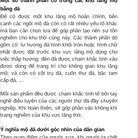
Một số thành phần có trong các khu lăng mộ 
bằng đá
Để có được một khu lăng mộ hoàn chỉnh, bên 
cạnh các ngôi mộ đá còn có rất nhiều yếu tố khác 
mà bạn cần chọn lựa để góp phần tạo nên sự tôn 
nghiêm cho khu thờ cúng này. Các thành phần đó 
gồm có: lư hương đá hình khối tròn hoặc hình chữ 
nhật được đặt trước khu vực lăng mộ dùng cho 
việc thắp hương; đèn đá được chạm khắc tinh xảo 
được dùng để trang trí cho không gian khu lăng 
mộ; và còn có cột trụ đá, cuốn thư đá, bậc tam 
cấp đá, …
Mỗi sản phẩm đều được chạm khắc tinh tế bởi tay 
nghề điêu luyện của các người thợ đá đầy chuyên 
nghiệp. Khi hoàn thiện, sẽ góp phần vào không khí 
trang nghiêm của khu vực lăng thờ.
Ý nghĩa mộ đá dưới góc nhìn của dân gian
Theo quan điểm của người xưa, khi người ta chết 